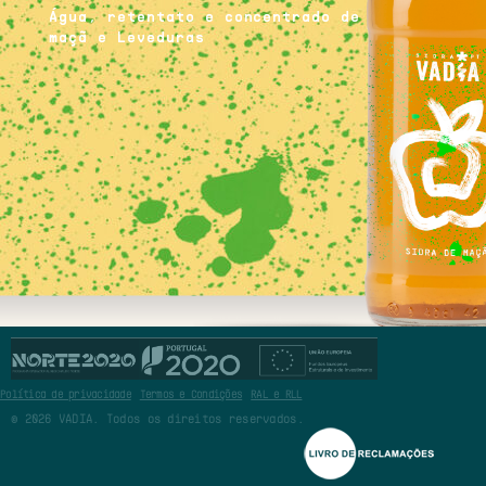
Água, retentato e concentrado de sumo de
maçã e Leveduras
Sidra artesanal
produzida com maçã
100% portuguesa. A
fermentação a baixa
temperatura ao longo
Política de privacidade
Termos e Condições
RAL e RLL
de várias semanas
© 2026 VADIA. Todos os direitos reservados.
permite preservar o
sabor autêntico da
maçã, conferindo um