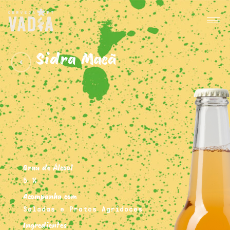
Sidra Maçã
Grau de Álcool
5 %
Acompanha com
Saladas e Pratos Agridoces
Ingredientes