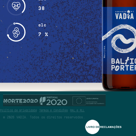
38
alc
7 %
Cerveja de cor
castanho-escura e
opaca, com uma espuma
espessa e persistente
de cor marfim. Os
Política de privacidade
Termos e Condições
RAL e RLL
aromas e sabores
© 2026 VADIA. Todos os direitos reservados.
recordam a doçura do
malte com notas de
café, cacau e profundo